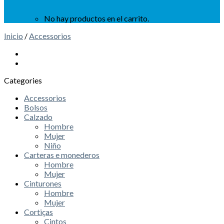
No hay productos en el carrito.
Inicio
/
Accessorios
Categories
Accessorios
Bolsos
Calzado
Hombre
Mujer
Niño
Carteras e monederos
Hombre
Mujer
Cinturones
Hombre
Mujer
Cortiças
Cintos