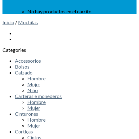
No hay productos en el carrito.
Inicio
/
Mochilas
Categories
Accessorios
Bolsos
Calzado
Hombre
Mujer
Niño
Carteras e monederos
Hombre
Mujer
Cinturones
Hombre
Mujer
Cortiças
Cintos