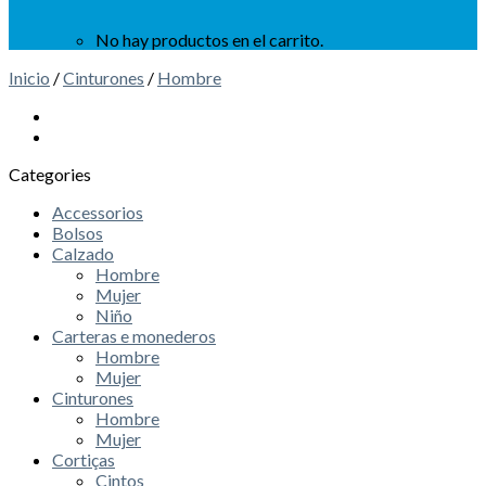
No hay productos en el carrito.
Inicio
/
Cinturones
/
Hombre
Categories
Accessorios
Bolsos
Calzado
Hombre
Mujer
Niño
Carteras e monederos
Hombre
Mujer
Cinturones
Hombre
Mujer
Cortiças
Cintos